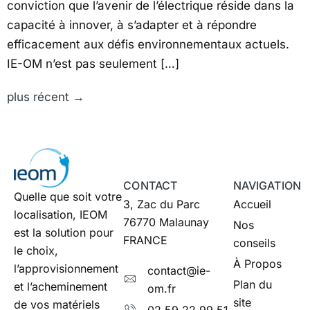
conviction que l’avenir de l’électrique réside dans la
capacité à innover, à s’adapter et à répondre
efficacement aux défis environnementaux actuels.
IE-OM n’est pas seulement […]
plus récent
→
CONTACT
NAVIGATION
Quelle que soit votre
3, Zac du Parc
Accueil
localisation, IEOM
76770 Malaunay
Nos
est la solution pour
FRANCE
conseils
le choix,
À Propos
l’approvisionnement
contact@ie-
Plan du
et l’acheminement
om.fr
site
de vos matériels