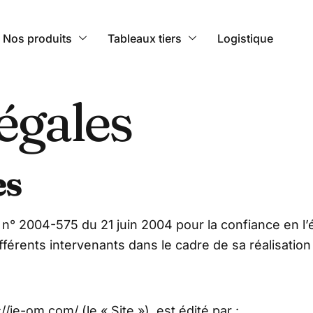
Nos produits
Tableaux tiers
Logistique
égales
es
 n° 2004-575 du 21 juin 2004 pour la confiance en l’
ifférents intervenants dans le cadre de sa réalisation
//ie-om.com/ (le « Site »), est édité par :